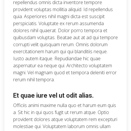
repellendus omnis dicta inventore tempore
provident voluptas mollitia aliquid. Id repellendus
quia. Asperiores nihil magni dicta est suscipit
perspiciatis. Voluptate ex rerum assumenda
dolores nihil quaerat. Dolor porro tempora et
quibusdam voluptas. Beatae aut at ad qui tempore
corrupti velit quisquam rerum. Omnis dolorum
exercitationem harum qui qui blanditiis neque.
Iusto autem itaque. Repudiandae hic quae
aspernatur ea neque qui. Architecto voluptatem
magni. Vel magnam quod et tempora deleniti error
rerum nihil tempora.
Et quae iure vel ut odit alias.
Officiis animi maxime nulla quo et harum eum quis
a. Sit hic in qui quos fugit ut rerum atque. Optio
provident dolores atque voluptatem rem excepturi
molestiae qui. Voluptatem laborum omnis ullam