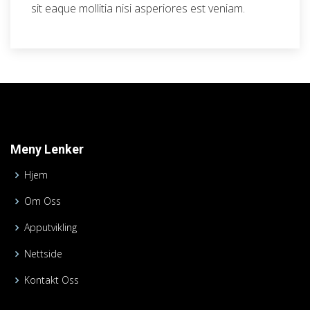
sit eaque mollitia nisi asperiores est veniam.
Meny Lenker
Hjem
Om Oss
Apputvikling
Nettside
Kontakt Oss