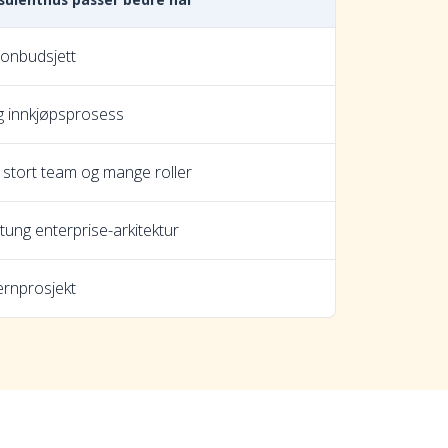
ionbudsjett
g innkjøpsprosess
 stort team og mange roller
tung enterprise-arkitektur
ernprosjekt