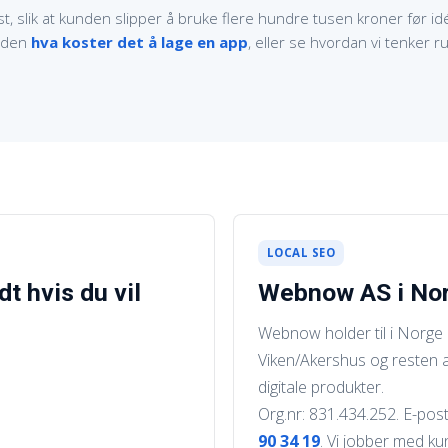
slik at kunden slipper å bruke flere hundre tusen kroner før idée
uiden
hva koster det å lage en app
, eller se hvordan vi tenker 
LOCAL SEO
t hvis du vil
Webnow AS i No
Webnow holder til i Norge o
Viken/Akershus og resten a
digitale produkter.
Org.nr: 831.434.252. E-pos
90 34 19
. Vi jobber med ku