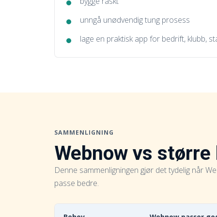
bygge raskt
unngå unødvendig tung prosess
lage en praktisk app for bedrift, klubb, st
SAMMENLIGNING
Webnow vs større
Denne sammenligningen gjør det tydelig når Web
passe bedre.
Behov
Webnow passer god