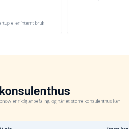
artup eller internt bruk
 konsulenthus
now er riktig anbefaling, og når et større konsulenthus kan
t når
Større kon