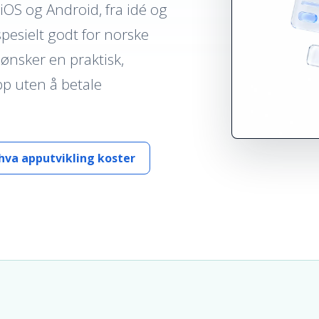
S og Android, fra idé og
spesielt godt for norske
ønsker en praktisk,
pp uten å betale
hva apputvikling koster