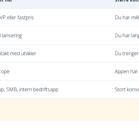
P eller fastpris
Du har mill
il lansering
Du har lan
ntakt med utvikler
Du trenger
scope
Appen har 
tup, SMB, intern bedriftsapp
Stort kons