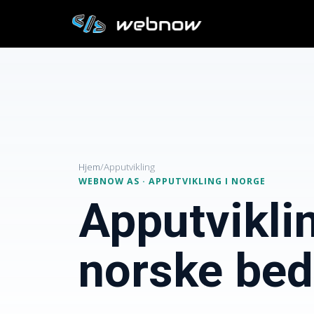
Hjem
/
Apputvikling
WEBNOW AS · APPUTVIKLING I NORGE
Apputviklin
norske bedr