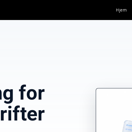
Hjem
g for
ifter