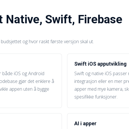
t Native, Swift, Firebase
udsjettet og hvor raskt første versjon skal ut.
Swift iOS apputvikling
or både iOS og Android
Swift og native iOS passer 
kodebase gjør det enklere å
integrasjon eller en mer p
vikle appen uten å bygge
apper med mye kamera, ska
spesifikke funksjoner.
AI i apper