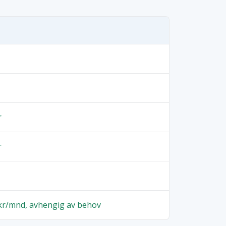
r
r
 kr/mnd, avhengig av behov