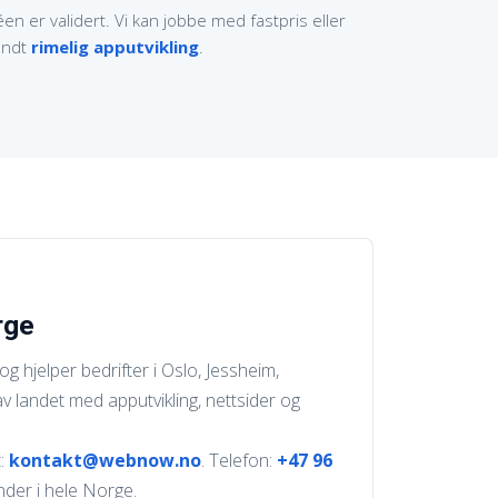
n er validert. Vi kan jobbe med fastpris eller
rundt
rimelig apputvikling
.
rge
g hjelper bedrifter i Oslo, Jessheim,
v landet med apputvikling, nettsider og
t:
kontakt@webnow.no
. Telefon:
+47 96
nder i hele Norge.