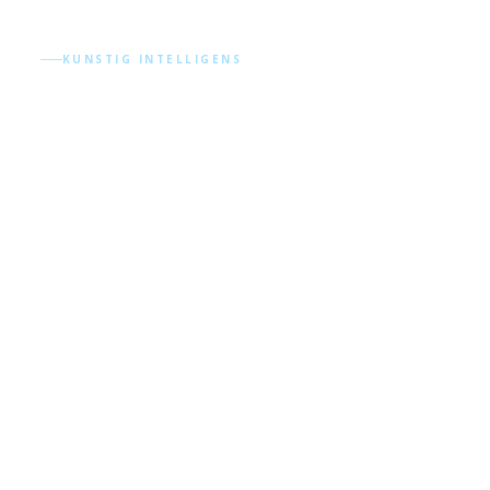
KUNSTIG INTELLIGENS
Innovative
KI-løsninger
Om Webnow AS
samtale
Webnow AS er et norsk digitalbyrå som