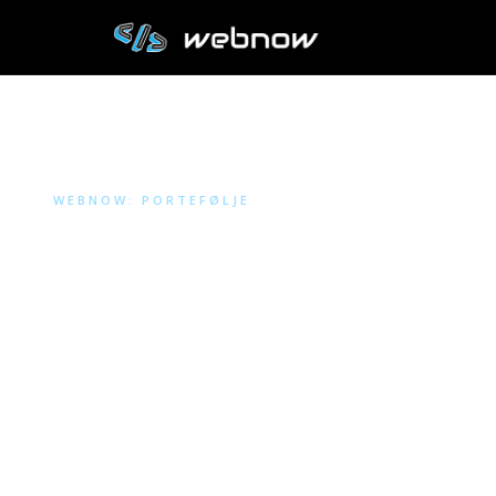
WEBNOW: PORTEFØLJE
Velg en
kategor
3 prosjekter