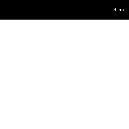
Hjem
i
6 prosjekter