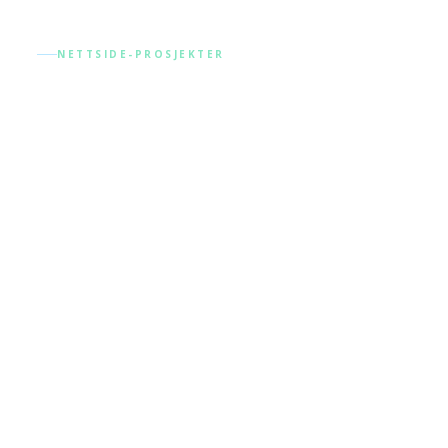
NETTSIDE-PROSJEKTER
Moderne
nettsider
 Lenker
Kontakt Oss
Kontakt oss for en uforpliktende 