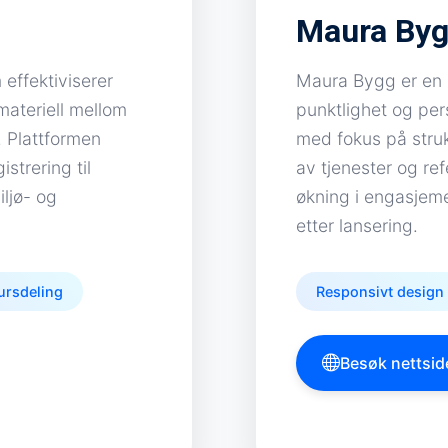
Maura By
effektiviserer
Maura Bygg er en 
materiell mellom
punktlighet og pers
. Plattformen
med fokus på struk
strering til
av tjenester og ref
iljø- og
økning i engasjemen
etter lansering.
ursdeling
Responsivt design
Besøk nettsid