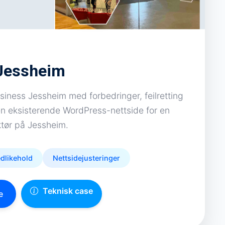
Jessheim
iness Jessheim med forbedringer, feilretting
en eksisterende WordPress-nettside for en
ktør på Jessheim.
dlikehold
Nettsidejusteringer
Teknisk case
e