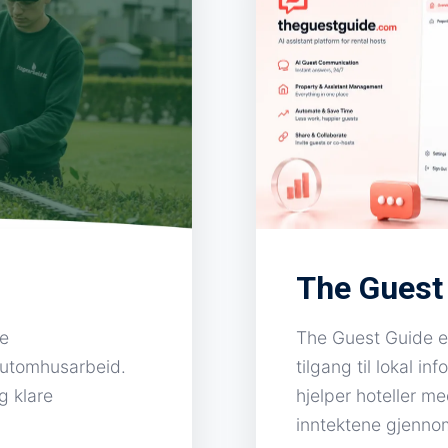
The Guest
le
The Guest Guide er 
g utomhusarbeid.
tilgang til lokal i
g klare
hjelper hoteller m
inntektene gjennom