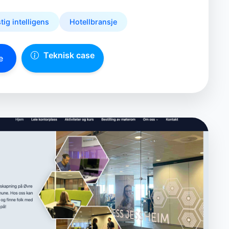
tig intelligens
Hotellbransje
Teknisk case
e