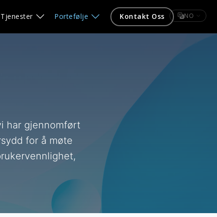
NO
Tjenester
Portefølje
Kontakt Oss
vi har gjennomført
ersydd for å møte
rukervennlighet,