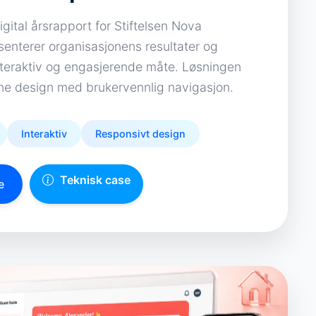
digital årsrapport for Stiftelsen Nova
enterer organisasjonens resultater og
interaktiv og engasjerende måte. Løsningen
e design med brukervennlig navigasjon.
Interaktiv
Responsivt design
Teknisk case
e