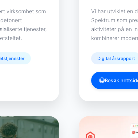
sert virksomhet som
Vi har utviklet en 
udetonert
Spektrum som pres
aliserte tjenester,
aktiviteter på en 
etsfeltet.
kombinerer modern
etstjenester
Digital årsrapport
Besøk nettsid