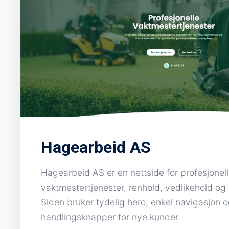
Hagearbeid AS
Hagearbeid AS er en nettside for profesjonel
vaktmestertjenester, renhold, vedlikehold o
Siden bruker tydelig hero, enkel navigasjon o
handlingsknapper for nye kunder.