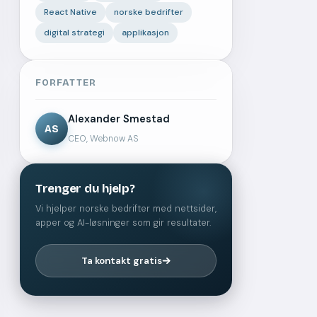
React Native
norske bedrifter
digital strategi
applikasjon
FORFATTER
Alexander Smestad
AS
CEO, Webnow AS
Trenger du hjelp?
Vi hjelper norske bedrifter med nettsider,
apper og AI-løsninger som gir resultater.
Ta kontakt gratis