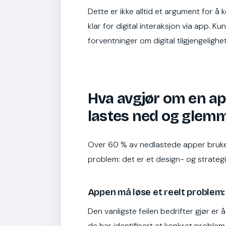
Dette er ikke alltid et argument for å 
klar for digital interaksjon via app. 
forventninger om digital tilgjengelighet
Hva avgjør om en app
lastes ned og glem
Over 60 % av nedlastede apper brukes 
problem: det er et design- og strateg
Appen må løse et reelt problem:
Den vanligste feilen bedrifter gjør er 
de har identifisert et konkret problem