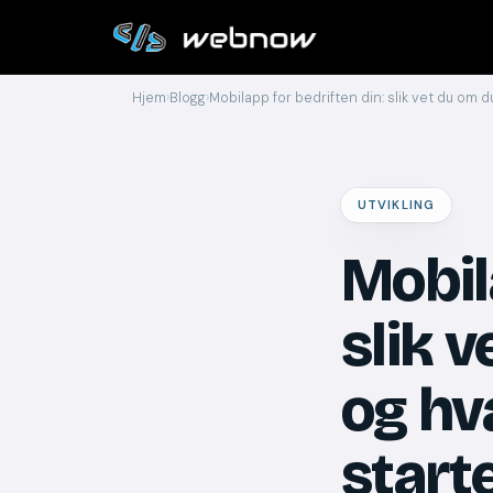
Hjem
›
Blogg
›
Mobilapp for bedriften din: slik vet du om d
UTVIKLING
Mobil
slik 
og hv
start