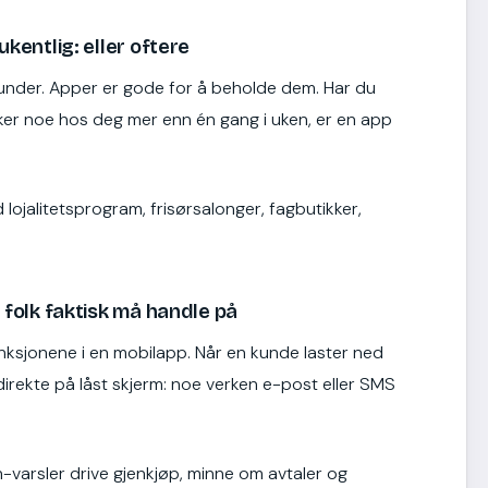
kentlig: eller oftere
 kunder. Apper er gode for å beholde dem. Har du
ker noe hos deg mer enn én gang i uken, er en app
lojalitetsprogram, frisørsalonger, fagbutikker,
 folk faktisk må handle på
nksjonene i en mobilapp. Når en kunde laster ned
 direkte på låst skjerm: noe verken e-post eller SMS
sh-varsler drive gjenkjøp, minne om avtaler og