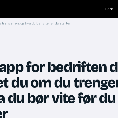
Hjem
u trenger en, og hva du bør vite før du starter
app for bedriften d
vet du om du trenger
a du bør vite før du
er