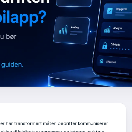
per har transformert måten bedrifter kommuniserer
oking til lojalitetsprogrammer og interne verktøy: