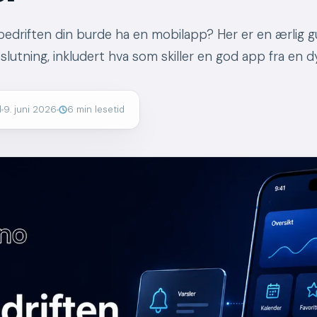
edriften din burde ha en mobilapp? Her er en ærlig g
eslutning, inkludert hva som skiller en god app fra en dyr
d
9. juni 2026
6 min lesetid