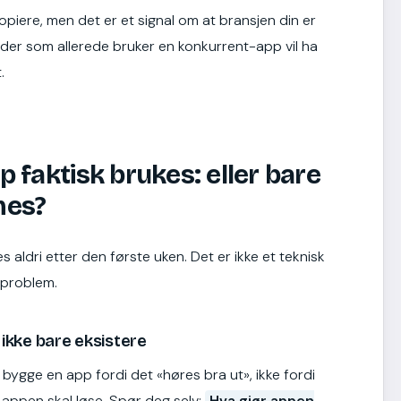
kopiere, men det er et signal om at bransjen din er
Kunder som allerede bruker en konkurrent-app vil ha
.
 faktisk brukes: eller bare
mes?
aldri etter den første uken. Det er ikke et teknisk
iproblem.
 ikke bare eksistere
å bygge en app fordi det «høres bra ut», ikke fordi
 appen skal løse. Spør deg selv:
Hva gjør appen