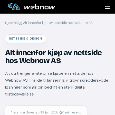
Hjem
›
Blogg
›
Alt innenfor kjøp av nettside hos Webnow AS
NETTSIDE & DESIGN
Alt innenfor kjøp av nettside
hos Webnow AS
Alt du trenger å vite om å kjøpe en nettside hos
Webnow AS. Fra idé til lansering: vi tilbyr skreddersydde
løsninger som gir din bedrift en sterk digital
tilstedeværelse.
Alexander Smestad
23. juni 2024
4 min lesetid